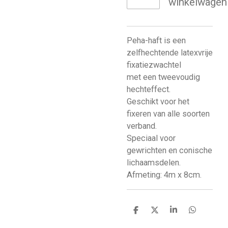
winkelwagen
Peha-haft is een
zelfhechtende latexvrije
fixatiezwachtel
met een tweevoudig
hechteffect.
Geschikt voor het
fixeren van alle soorten
verband.
Speciaal voor
gewrichten en conische
lichaamsdelen.
Afmeting: 4m x 8cm.
D
D
S
D
e
e
h
e