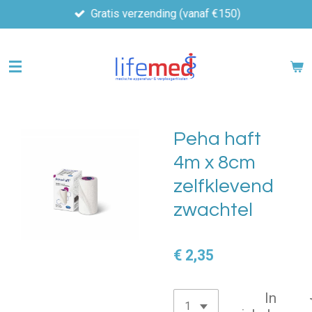
Gratis verzending (vanaf €150)
Ga
direct
naar
de
hoofdinhoud
Peha haft
4m x 8cm
zelfklevend
zwachtel
€ 2,35
In