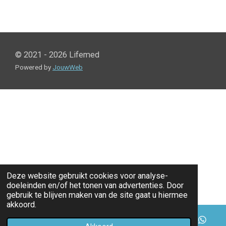
l
e
a
l
e
l
r
e
n
e
n
© 2021 - 2026 Lifemed
Powered by
JouwWeb
Deze website gebruikt cookies voor analyse-
doeleinden en/of het tonen van advertenties. Door
gebruik te blijven maken van de site gaat u hiermee
akkoord.