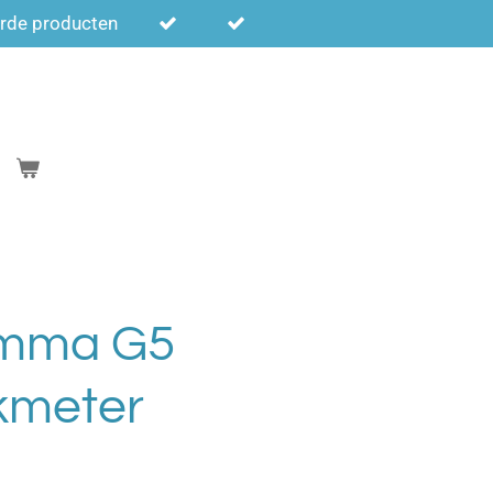
erde producten
amma G5
kmeter