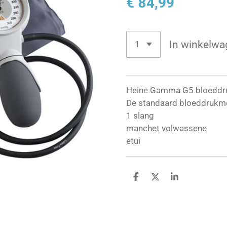
€ 84,99
In winkelwa
Heine Gamma G5 bloeddr
De standaard bloeddrukm
1 slang
manchet volwassene
etui
D
D
S
e
e
h
l
e
a
e
l
r
n
e