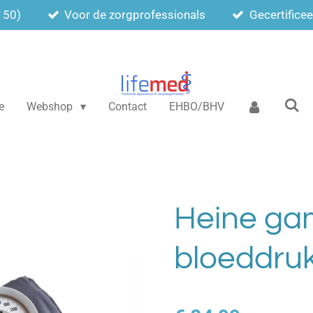
150)
Voor de zorgprofessionals
Gecertifice
e
Webshop
Contact
EHBO/BHV
Heine g
bloeddru