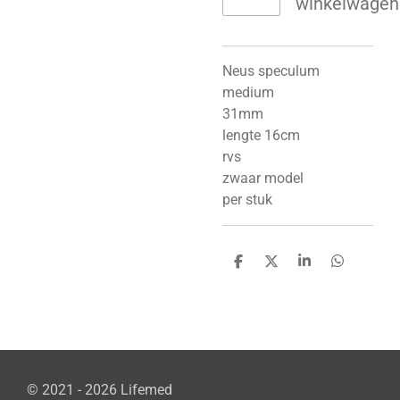
winkelwagen
Neus speculum
medium
31mm
lengte 16cm
rvs
zwaar model
per stuk
D
D
S
D
e
e
h
e
l
e
a
l
e
l
r
e
n
e
n
© 2021 - 2026 Lifemed