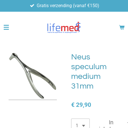
Gratis verzending (vanaf €150)
Ga
direct
naar
de
hoofdinhoud
Neus
speculum
medium
31mm
€ 29,90
In