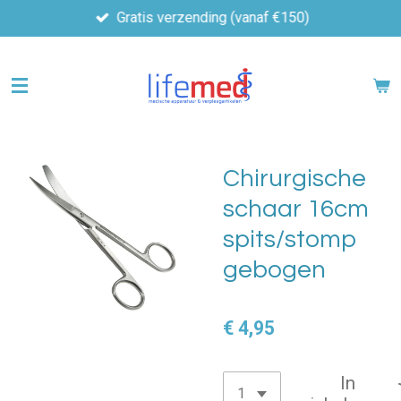
Gratis verzending (vanaf €150)
Ga
direct
naar
de
hoofdinhoud
Chirurgische
schaar 16cm
spits/stomp
gebogen
€ 4,95
In