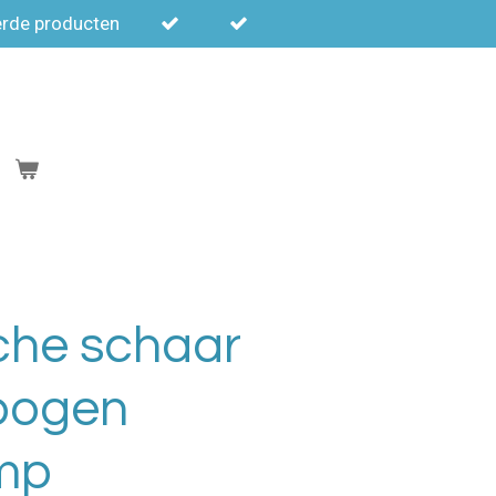
erde producten
che schaar
bogen
omp