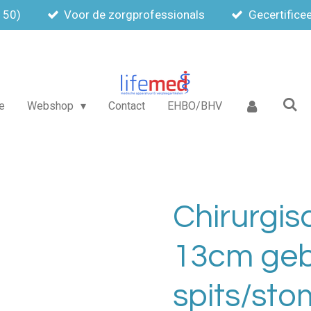
150)
Voor de zorgprofessionals
Gecertifice
e
Webshop
Contact
EHBO/BHV
Chirurgis
13cm ge
spits/st