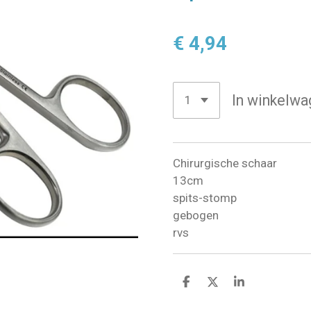
€ 4,94
In winkelwa
Chirurgische schaar
13cm
spits-stomp
gebogen
rvs
D
D
S
e
e
h
l
e
a