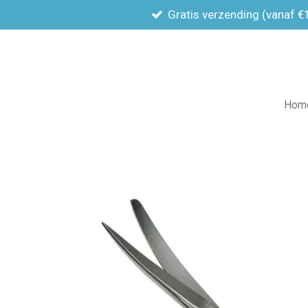
Gratis verzending (vanaf €
Ga
direct
naar
de
hoofdinhoud
Hom