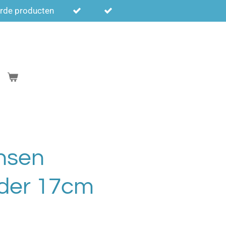
erde producten
hsen
der 17cm