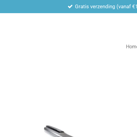
Gratis verzending (vanaf €
Ga
direct
naar
de
hoofdinhoud
Hom