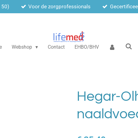
150)
Voor de zorgprofessionals
Gecertifice
e
Webshop
Contact
EHBO/BHV
Hegar-Ol
naaldvoe