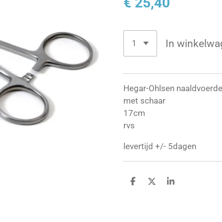
€ 25,40
In winkelwa
Hegar-Ohlsen naaldvoerde
met schaar
17cm
rvs
levertijd +/- 5dagen
D
D
S
e
e
h
l
e
a
e
l
r
n
e