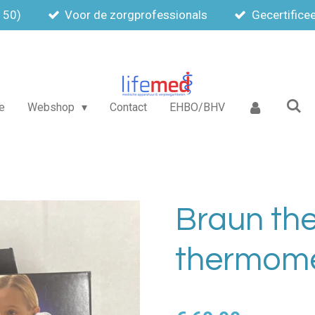
150)
Voor de zorgprofessionals
Gecertifice
e
Webshop
Contact
EHBO/BHV
Braun th
thermom