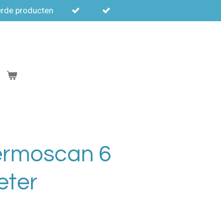
erde producten
ermoscan 6
eter