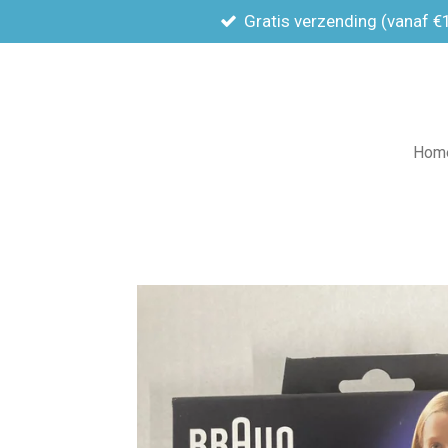
Gratis verzending (vanaf €
Ga
direct
naar
de
hoofdinhoud
Hom