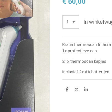
€ 60,00
In winkelwa
Braun thermoscan 6 ther
1x protectieve cap
21x thermoscan kapjes
inclusief 2x AA batterijen
D
D
S
e
e
h
l
e
a
e
l
r
n
e