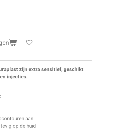
gen
uraplast zijn extra sensitief, geschikt
n injecties.
:
mscontouren aan
tevig op de huid