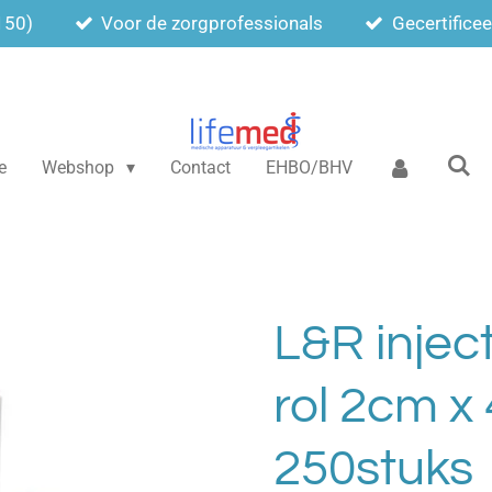
150)
Voor de zorgprofessionals
Gecertifice
e
Webshop
Contact
EHBO/BHV
L&R inject
rol 2cm x
250stuks