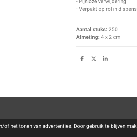
- Pijnloze verwijdering
- Verpakt op rol in dispen
Aantal stuks:
250
Afmeting:
4 x 2 cm
D
D
S
e
e
h
l
e
a
e
l
r
n
e
/of het tonen van advertenties. Door gebruik te blijven mak