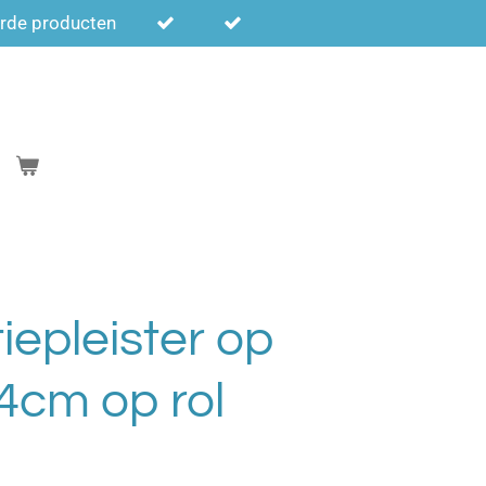
erde producten
iepleister op
 4cm op rol