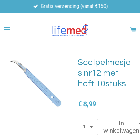
Gratis verzending (vanaf €150)
Ga
direct
naar
de
hoofdinhoud
Scalpelmesje
s nr12 met
heft 10stuks
€ 8,99
In
winkelwagen